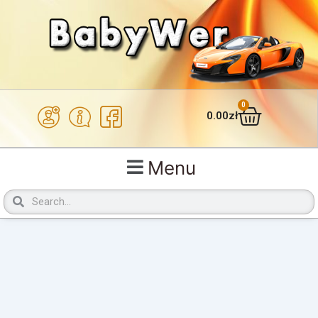
0
Wózek
0.00
zł
Menu
Szukaj
Szukaj