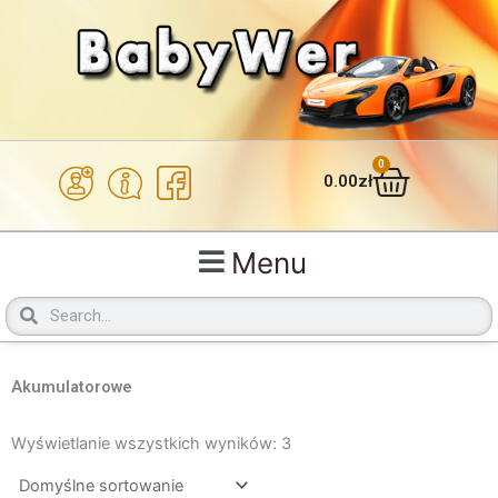
Przejdź
do
treści
0
Wózek
0.00
zł
Menu
Szukaj
Szukaj
Akumulatorowe
Wyświetlanie wszystkich wyników: 3