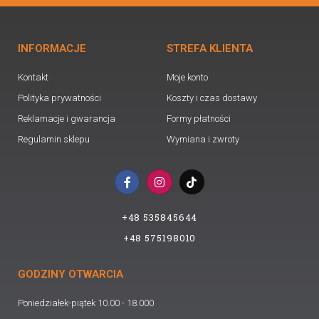
INFORMACJE
STREFA KLIENTA
Kontakt
Moje konto
Polityka prywatności
Koszty i czas dostawy
Reklamacje i gwarancja
Formy płatności
Regulamin sklepu
Wymiana i zwroty
F
I
T
a
n
i
c
s
k
e
t
t
+48 535845644
b
a
o
o
g
k
+48 575198010
o
r
k
a
-
m
GODZINY OTWARCIA
f
Poniedziałek-piątek 10.00 - 18.000