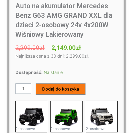
Auto na akumulator Mercedes
Benz G63 AMG GRAND XXL dla
dzieci 2-osobowy 24v 4x200W
Wiśniowy Lakierowany
Pierwotna
Aktualna
2,299.00
zł
2,149.00
zł
cena
cena
Najniższa cena z 30 dni:
2,299.00
zł
.
wynosiła:
wynosi:
2,299.00zł.
2,149.00zł.
ilość
Dostępność:
Na stanie
Auto
na
Dodaj do koszyka
akumulator
Mercedes
Benz
G63
AMG
GRAND
2-osobowe
2-osobowe
2-osobowe