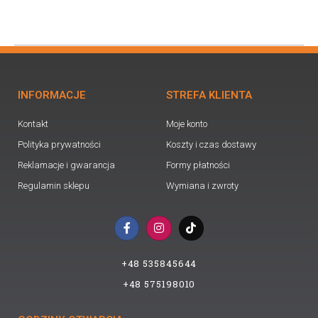
INFORMACJE
STREFA KLIENTA
Kontakt
Moje konto
Polityka prywatności
Koszty i czas dostawy
Reklamacje i gwarancja
Formy płatności
Regulamin sklepu
Wymiana i zwroty
F
I
T
a
n
i
c
s
k
e
t
t
+48 535845644
b
a
o
o
g
k
+48 575198010
o
r
k
a
-
m