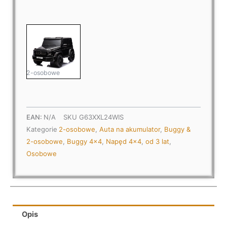
XXL
dla
dzieci
2-
osobowy
24v
2-osobowe
4x200W
Wiśniowy
Lakierowany
EAN:
N/A
SKU
G63XXL24WIS
Kategorie
2-osobowe
,
Auta na akumulator
,
Buggy &
2-osobowe
,
Buggy 4x4
,
Napęd 4x4
,
od 3 lat
,
Osobowe
Opis