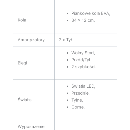
Piankowe koła EVA,
Koła
34 x 12 cm,
Amortyzatory
2 x Tył
Wolny Start,
Przód/Tył
Biegi
2 szybkości.
Światła LED,
Przednie,
Światła
Tylne,
Górne.
Wyposażenie