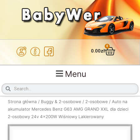
Przejdź
do
treści
0
Wózek
0.00
zł
Menu
Szukaj
Szukaj
Strona główna
/
Buggy & 2-osobowe
/
2-osobowe
/ Auto na
akumulator Mercedes Benz G63 AMG GRAND XXL dla dzieci
2-osobowy 24v 4x200W Wiśniowy Lakierowany