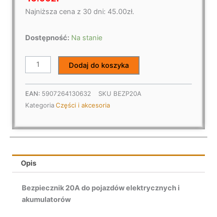
Najniższa cena z 30 dni:
45.00
zł
.
ilość
Dostępność:
Na stanie
Bezpiecznik
20A
Dodaj do koszyka
do
pojazdów
EAN:
5907264130632
SKU
BEZP20A
elektrycznych
Kategoria
Części i akcesoria
i
akumulatorów
Opis
Bezpiecznik 20A do pojazdów elektrycznych i
akumulatorów