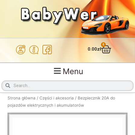
Przejdź
do
treści
0
Wózek
0.00
zł
Menu
Szukaj
Szukaj
Strona główna
/
Części i akcesoria
/ Bezpiecznik 20A do
pojazdów elektrycznych i akumulatorów