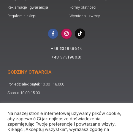
Reklamacje i gwarancja
Formy płatności
Regulamin sklepu
Wymiana i zwroty
F
I
T
a
n
i
c
s
k
e
t
t
+48 535845644
b
a
o
o
g
k
+48 575198010
o
r
k
a
-
m
GODZINY OTWARCIA
f
Poniedziałek-piątek 10.00 - 18.000
Sobota 10.00-15.00
ADRES
Na naszej stronie internetowej używamy plików cookie,
Starołecka 213
aby zapewnić Ci jak najlepsze doświadczenia,
zapamiętując Twoje preferencje i powtarzane wizyty.
Poznań, 61-341
Klikając „Akceptuj wszystkie”, wyrażasz zgodę na