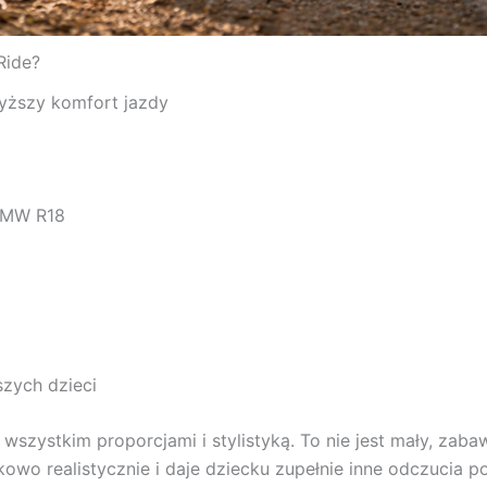
Ride?
ższy komfort jazdy
 BMW R18
zych dzieci
wszystkim proporcjami i stylistyką. To nie jest mały, za
tkowo realistycznie i daje dziecku zupełnie inne odczucia p