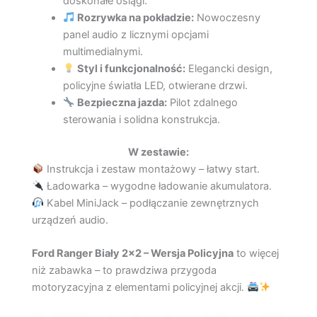
doskonałe osiągi.
Rozrywka na pokładzie:
Nowoczesny
panel audio z licznymi opcjami
multimedialnymi.
Styl i funkcjonalność:
Elegancki design,
policyjne światła LED, otwierane drzwi.
Bezpieczna jazda:
Pilot zdalnego
sterowania i solidna konstrukcja.
W zestawie:
Instrukcja i zestaw montażowy – łatwy start.
Ładowarka – wygodne ładowanie akumulatora.
Kabel MiniJack – podłączanie zewnętrznych
urządzeń audio.
Ford Ranger Biały 2×2 – Wersja Policyjna
to więcej
niż zabawka – to prawdziwa przygoda
motoryzacyjna z elementami policyjnej akcji.