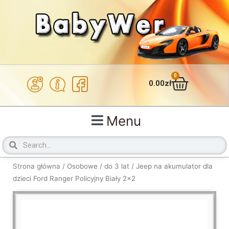
Przejdź
do
treści
0
Wózek
0.00
zł
Menu
Szukaj
Szukaj
Strona główna
/
Osobowe
/
do 3 lat
/ Jeep na akumulator dla
dzieci Ford Ranger Policyjny Biały 2×2