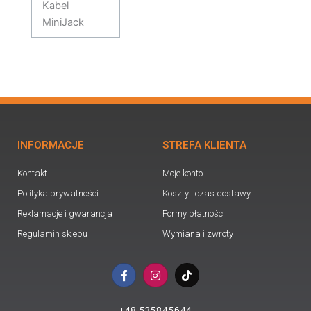
Kabel
MiniJack
INFORMACJE
STREFA KLIENTA
Kontakt
Moje konto
Polityka prywatności
Koszty i czas dostawy
Reklamacje i gwarancja
Formy płatności
Regulamin sklepu
Wymiana i zwroty
F
I
T
a
n
i
c
s
k
e
t
t
+48 535845644