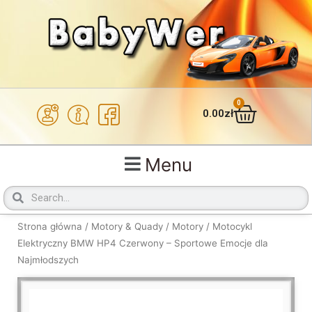
Przejdź
do
treści
0
Wózek
0.00
zł
Menu
Szukaj
Szukaj
Strona główna
/
Motory & Quady
/
Motory
/ Motocykl
Elektryczny BMW HP4 Czerwony – Sportowe Emocje dla
Najmłodszych