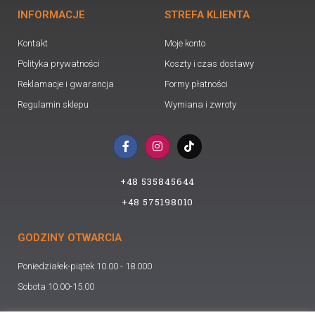
INFORMACJE
STREFA KLIENTA
Kontakt
Moje konto
Polityka prywatności
Koszty i czas dostawy
Reklamacje i gwarancja
Formy płatności
Regulamin sklepu
Wymiana i zwroty
F
I
T
a
n
i
c
s
k
e
t
t
+48 535845644
b
a
o
o
g
k
+48 575198010
o
r
k
a
-
m
GODZINY OTWARCIA
f
Poniedziałek-piątek 10.00 - 18.000
Sobota 10.00-15.00