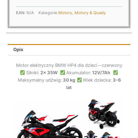
Najmłodszych
EAN:
N/A
Kategorie
Motory
,
Motory & Quady
Opis
Motor elektryczny BMW HP4 dla dzieci – czerwony
Silniki:
2x 35W
Akumulator:
12V/7Ah
Maksymalny udźwig:
30 kg
Wiek dziecka:
3-6
lat