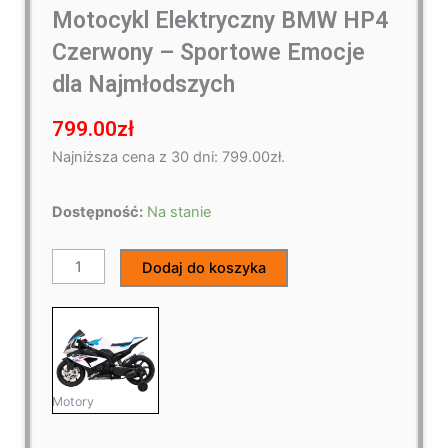
Motocykl Elektryczny BMW HP4
Czerwony – Sportowe Emocje
dla Najmłodszych
799.00
zł
Najniższa cena z 30 dni:
799.00
zł
.
ilość
Dostępność:
Na stanie
Motocykl
Elektryczny
Dodaj do koszyka
BMW
HP4
Czerwony
–
Sportowe
Emocje
Motory
dla