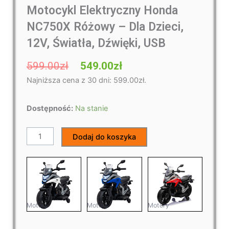
Motocykl Elektryczny Honda
NC750X Różowy – Dla Dzieci,
12V, Światła, Dźwięki, USB
Pierwotna
Aktualna
599.00
zł
549.00
zł
cena
cena
Najniższa cena z 30 dni:
599.00
zł
.
wynosiła:
wynosi:
599.00zł.
549.00zł.
ilość
Dostępność:
Na stanie
Motocykl
Elektryczny
Dodaj do koszyka
Honda
NC750X
Różowy
–
Dla
Dzieci,
Motory
Motory
Motory
12V,