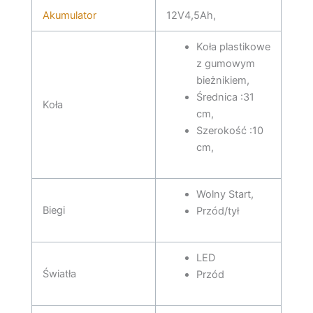
Akumulator
12V4,5Ah,
Koła plastikowe
z gumowym
bieżnikiem,
Średnica :31
Koła
cm,
Szerokość :10
cm,
Wolny Start,
Biegi
Przód/tył
LED
Światła
Przód