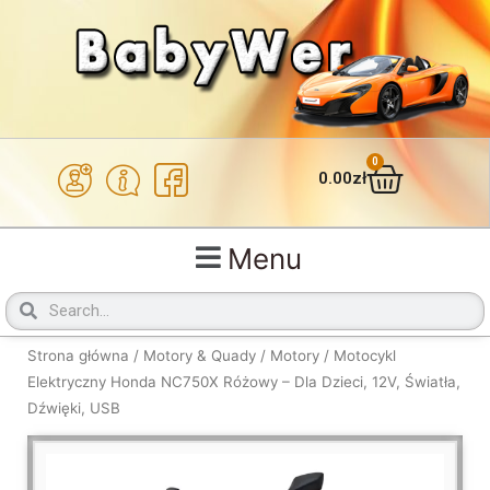
Przejdź
do
treści
0
Wózek
0.00
zł
Menu
Szukaj
Szukaj
Strona główna
/
Motory & Quady
/
Motory
/ Motocykl
Elektryczny Honda NC750X Różowy – Dla Dzieci, 12V, Światła,
Dźwięki, USB