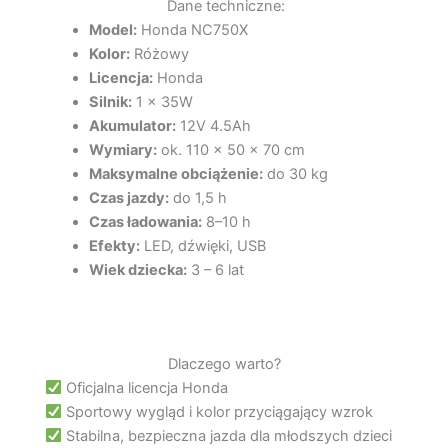
Dane techniczne:
Model:
Honda NC750X
Kolor:
Różowy
Licencja:
Honda
Silnik:
1 x 35W
Akumulator:
12V 4.5Ah
Wymiary:
ok. 110 x 50 x 70 cm
Maksymalne obciążenie:
do 30 kg
Czas jazdy:
do 1,5 h
Czas ładowania:
8–10 h
Efekty:
LED, dźwięki, USB
Wiek dziecka:
3 – 6 lat
Dlaczego warto?
Oficjalna licencja Honda
Sportowy wygląd i kolor przyciągający wzrok
Stabilna, bezpieczna jazda dla młodszych dzieci