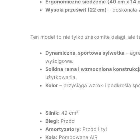
Ergonomiczne siedzenie (40 cm x 14 
Wysoki prześwit (22 cm)
– doskonała 
Ten model to nie tylko znakomite osiągi, ale
Dynamiczna, sportowa sylwetka
– agre
wyścigowa.
Solidna rama i wzmocniona konstrukcj
użytkowania.
Kolor
– przyciąga wzrok i podkreśla sp
Silnik:
49 cm³
Biegi:
Przód
Amortyzatory:
Przód i tył
Koła:
Pompowane AIR