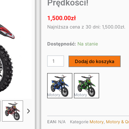
Prędkości!
1,500.00
zł
Najniższa cena z 30 dni:
1,500.00
zł
.
ilość
Dostępność:
Na stanie
Motor
Spalinowy
Dodaj do koszyka
50cc
Czerwony
–
Renegade
Motory
Motory
50R
dla
Pasjonatów
Prędkości!
EAN:
N/A
Kategorie
Motory
,
Motory & Q