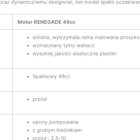
ji oraz dynamicznemu designowi, ten model spełni oczekiw
Motor RENEGADE 49cc
solidna, wytrzymała rama malowana proszk
wzmacniany tylny wahacz
wysokiej jakości elastyczne plastiki
Spalinowy 49cc
przód
opony pompowane
z grubym bieżnikiem
przód : 2,5-10