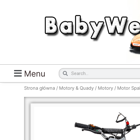
Przejdź
do
treści
Szukaj
Szukaj
Menu
Strona główna
/
Motory & Quady
/
Motory
/ Motor Spa