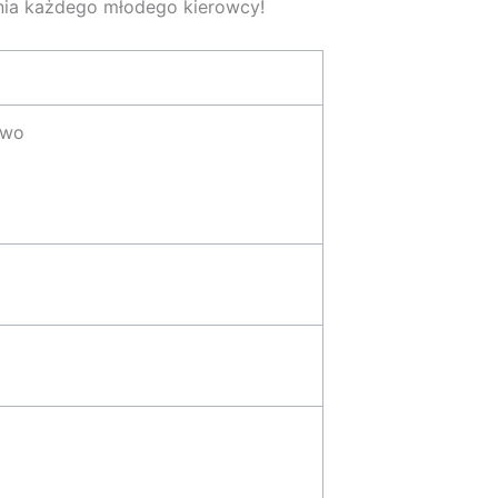
ania każdego młodego kierowcy!
owo