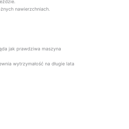
eździe.
óżnych nawierzchniach.
ląda jak prawdziwa maszyna
ewnia wytrzymałość na długie lata