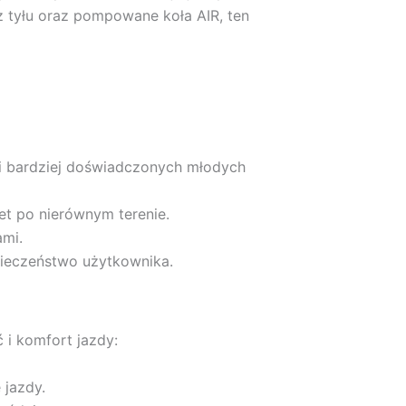
z tyłu oraz pompowane koła AIR, ten
 i bardziej doświadczonych młodych
et po nierównym terenie.
ami.
pieczeństwo użytkownika.
i komfort jazdy:
 jazdy.