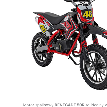
Motor spalinowy
RENEGADE 50R
to idealny 