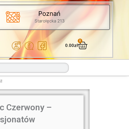
Poznań
Starołęcka 213
0
Wózek
0.00
zł
i!
cc Czerwony –
asjonatów