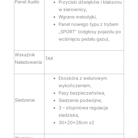
Panel Audio
Przyciski dźwięków i klaksonu
w kierownicy,
Wgrane melodyjki,
Panel nowego typu z trybem
„SPORT” (odgłosy pojazdu po
wciśnięciu pedału gazu),
Wskaźnik
TAK
Naładowania
Ekoskóra z welurowym
wykończeniem,
Pasy bezpieczeństwa,
Siedzenie
Siedzenie podwójne,
3 – stopniowa regulacja
siedziska,
30x20x26cm x2