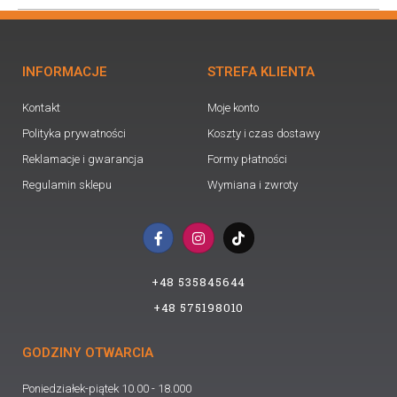
INFORMACJE
STREFA KLIENTA
Kontakt
Moje konto
Polityka prywatności
Koszty i czas dostawy
Reklamacje i gwarancja
Formy płatności
Regulamin sklepu
Wymiana i zwroty
F
I
T
a
n
i
c
s
k
e
t
t
+48 535845644
b
a
o
o
g
k
+48 575198010
o
r
k
a
-
m
GODZINY OTWARCIA
f
Poniedziałek-piątek 10.00 - 18.000