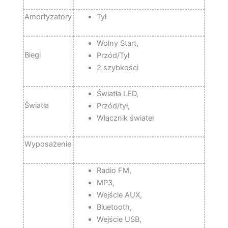
Amortyzatory
Tył
Wolny Start,
Biegi
Przód/Tył
2 szybkości
Światła LED,
Światła
Przód/tył,
Włącznik świateł
Wyposażenie
Radio FM,
MP3,
Wejście AUX,
Bluetooth,
Wejście USB,