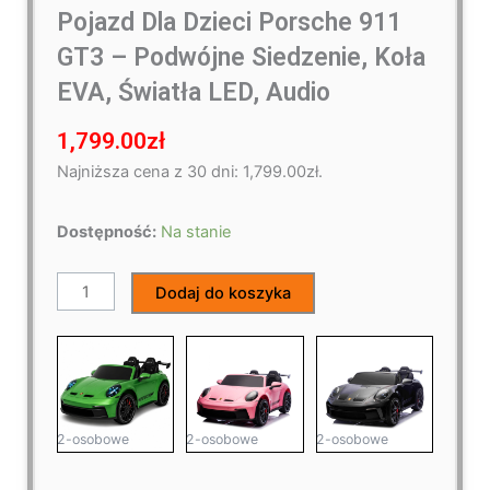
Pojazd Dla Dzieci Porsche 911
GT3 – Podwójne Siedzenie, Koła
EVA, Światła LED, Audio
1,799.00
zł
Najniższa cena z 30 dni:
1,799.00
zł
.
ilość
Dostępność:
Na stanie
Pojazd
Dla
Dodaj do koszyka
Dzieci
Porsche
911
GT3
–
Podwójne
2-osobowe
2-osobowe
2-osobowe
Siedzenie,