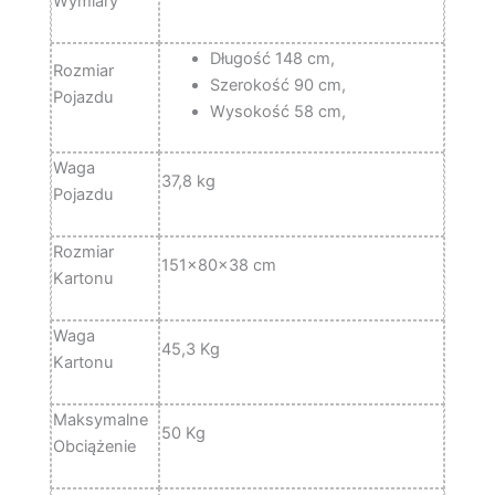
Wymiary
Długość 148 cm,
Rozmiar
Szerokość 90 cm,
Pojazdu
Wysokość 58 cm,
Waga
37,8 kg
Pojazdu
Rozmiar
151x80x38 cm
Kartonu
Waga
45,3 Kg
Kartonu
Maksymalne
50 Kg
Obciążenie