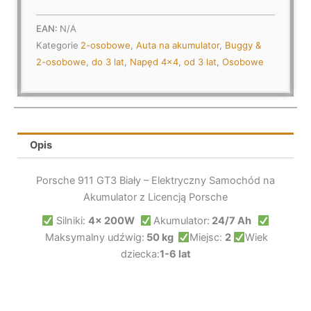
Koła
EVA,
EAN:
N/A
Światła
Kategorie
2-osobowe
,
Auta na akumulator
,
Buggy &
LED,
2-osobowe
,
do 3 lat
,
Napęd 4x4
,
od 3 lat
,
Osobowe
Audio
Opis
Porsche 911 GT3 Biały – Elektryczny Samochód na
Akumulator z Licencją Porsche
Silniki:
4x 200W
Akumulator:
24/7 Ah
Maksymalny udźwig:
50 kg
Miejsc:
2
Wiek
dziecka:
1-6 lat