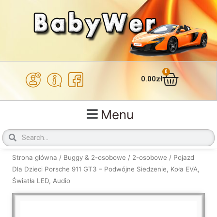
Przejdź
do
treści
0
Wózek
0.00
zł
Menu
Szukaj
Szukaj
Strona główna
/
Buggy & 2-osobowe
/
2-osobowe
/ Pojazd
Dla Dzieci Porsche 911 GT3 – Podwójne Siedzenie, Koła EVA,
Światła LED, Audio