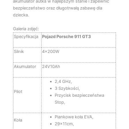
akumulator autka w najlepszym stanie i zapewnić
bezpieczeństwo oraz długotrwałą zabawę dla
dziecka.
Galeria zdjęć:
Specyfikacja
Pojazd Porsche 911 GT3
Silnik
4x200W
Akumulator
24V10Ah
2,4 GHz,
3 Szybkości,
Pilot
Przycisk bezpieczeństwa
Stop,
Piankowe koła EVA,
Koła
29x11cm,