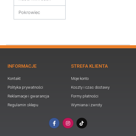
Pokrowiec
INFORMACJE
STREFA KLIENTA
Kontakt
Moje konto
Polityka prywatności
Koszty i czas dostawy
Reklamacje i gwarancja
Formy płatności
Regulamin sklepu
Wymiana i zwroty
F
I
T
a
n
i
c
s
k
e
t
t