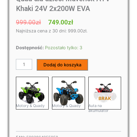
Khaki 24V 2x200W EVA
Pierwotna
Aktualna
999.00
zł
749.00
zł
cena
cena
Najniższa cena z 30 dni:
999.00
zł
.
wynosiła:
wynosi:
999.00zł.
749.00zł.
ilość
Dostępność:
Pozostało tylko: 3
Quad
dla
Dodaj do koszyka
dzieci
Maverick
ATV
Khaki
BRAK
24V
2x200W
Motory & Quady
Motory & Quady
Auta na
akumulator
EVA