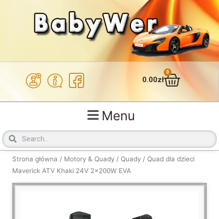
Przejdź
do
treści
0
Wózek
0.00
zł
Menu
Szukaj
Szukaj
Strona główna
/
Motory & Quady
/
Quady
/ Quad dla dzieci
Maverick ATV Khaki 24V 2x200W EVA