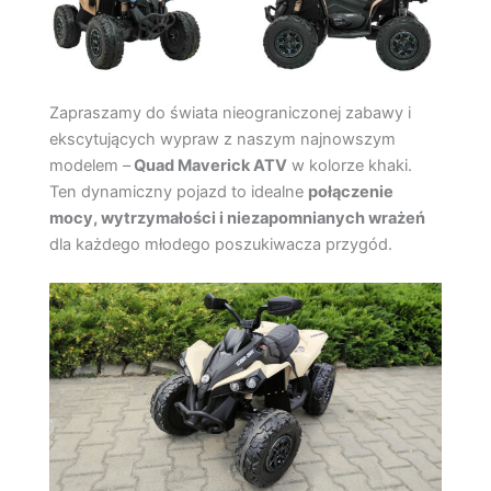
Zapraszamy do świata nieograniczonej zabawy i
ekscytujących wypraw z naszym najnowszym
modelem –
Quad Maverick ATV
w kolorze khaki.
Ten dynamiczny pojazd to idealne
połączenie
mocy, wytrzymałości i niezapomnianych wrażeń
dla każdego młodego poszukiwacza przygód.