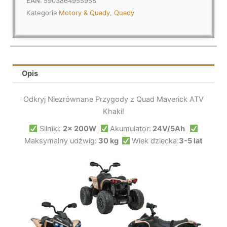
EAN:
5903864955958
Kategorie
Motory & Quady
,
Quady
Opis
Odkryj Niezrównane Przygody z Quad Maverick ATV
Khaki!
Silniki:
2x 200W
Akumulator:
24V/5Ah
Maksymalny udźwig:
30 kg
Wiek dziecka:
3-5 lat